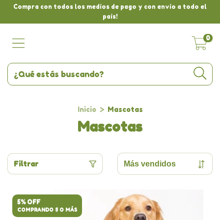
Compra con todos los medios de pago y con envio a todo el
pais!
0
Inicio
>
Mascotas
Mascotas
Filtrar
5% OFF
COMPRANDO 5 O MÁS