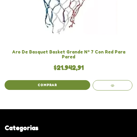
Aro De Basquet Basket Grande Nº 7 Con Red Para
Pared
$21.942,91
COMPRAR
Categorias