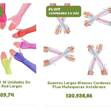
5% OFF
S
COMPRANDO 5 O MÁS
 12 Unidades De
Guantes Largos Blancos Cordones
 Red Largos
Fluo Muñequeras Antebrazo
509,74
$20.938,86