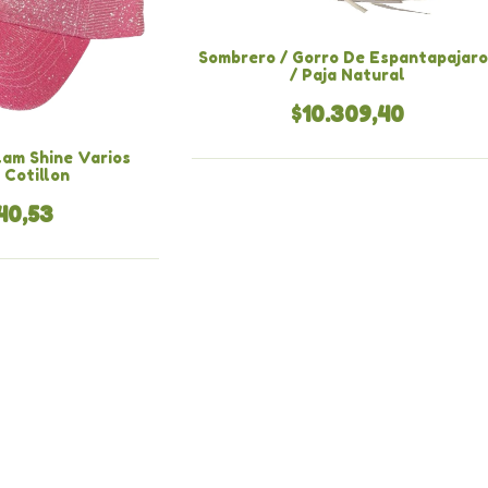
Sombrero / Gorro De Espantapajaro
/ Paja Natural
$10.309,40
lam Shine Varios
 Cotillon
40,53