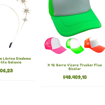
ía Láctea Diadema
stilo Galaxia
X 12 Gorra Visera Trucker Fluo
Bicolor
006,23
$48.409,10