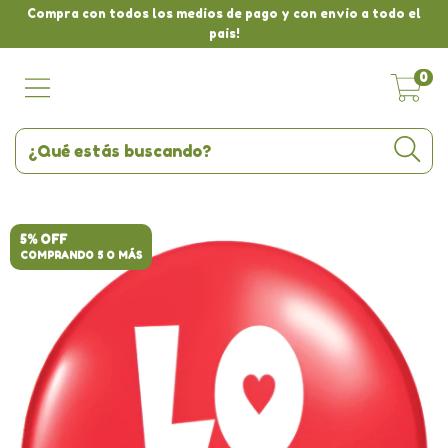
Compra con todos los medios de pago y con envio a todo el
pais!
0
5% OFF
COMPRANDO 5 O MÁS