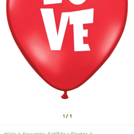
1
/
1
Inicio
>
Souvenirs, Cotillón y Fiestas
>